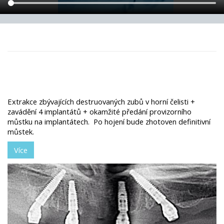
Extrakce zbývajících destruovaných zubů v horní čelisti +
zavádění 4 implantátů + okamžité předání provizorního
můstku na implantátech. Po hojení bude zhotoven definitivní
můstek.
Více