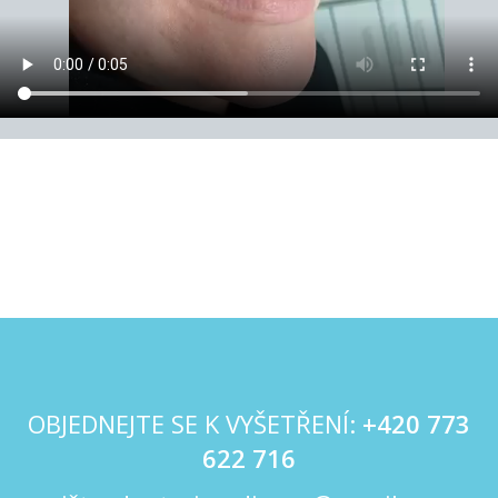
OBJEDNEJTE SE K VYŠETŘENÍ:
+420
773
622 716