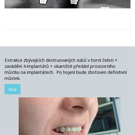
Extrakce zbývajících destruovaných zubů v horní čelisti +
zavádění 4 implantátů + okamžité předání provizorního
můstku na implantátech. Po hojení bude zhotoven definitivní
můstek.
Více