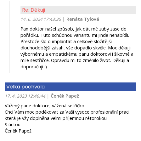
Re: Děkuji
|
Renáta Tylová
14. 6. 2024 17:43:35
Pan doktor našel způsob, jak dát mé zuby zase do
pořádku. Tuto schůdnou variantu mi jinde nenabídli.
Přestože šlo o implantát a celkově složitější
dlouhodobější zásah, vše dopadlo skvěle. Moc děkuji
výbornému a empatickému panu doktorovi i šikovné a
milé sestřičce. Opravdu mi to změnilo život. Děkuji a
doporučuji :)
Velká pochvala
|
Čeněk Papež
17. 4. 2023 12:46:44
Vážený pane doktore, vážená setřičko.
Chci Vám moc poděkovat za Vaši vysoce profesionální praci,
která je vžy doplněna velmi příjemnou rétorokou.
S úctou
Čeněk Papež