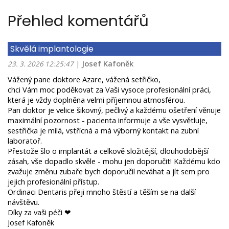
Přehled komentářů
Skvělá implantologie
|
Josef Kafoněk
23. 3. 2026 12:25:47
Vážený pane doktore Azare, vážená setřičko,
chci Vám moc poděkovat za Vaši vysoce profesionální práci,
která je vždy doplněna velmi příjemnou atmosférou.
Pan doktor je velice šikovný, pečlivý a každému ošetření věnuje
maximální pozornost - pacienta informuje a vše vysvětluje,
sestřička je milá, vstřícná a má výborný kontakt na zubní
laboratoř.
Přestože šlo o implantát a celkově složitější, dlouhodobější
zásah, vše dopadlo skvěle - mohu jen doporučit! Každému kdo
zvažuje změnu zubaře bych doporučil neváhat a jít sem pro
jejich profesionální přístup.
Ordinaci Dentaris přeji mnoho štěstí a těším se na další
návštěvu.
Díky za vaši péči ❤
Josef Kafoněk