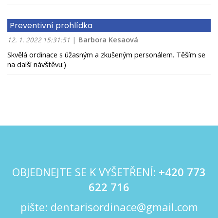
Preventivní prohlídka
|
Barbora Kesaová
12. 1. 2022 15:31:51
Skvělá ordinace s úžasným a zkušeným personálem. Těším se
na další návštěvu:)
OBJEDNEJTE SE K VYŠETŘENÍ:
+420
773
622 716
pište:
dentarisordinace@gmail.com