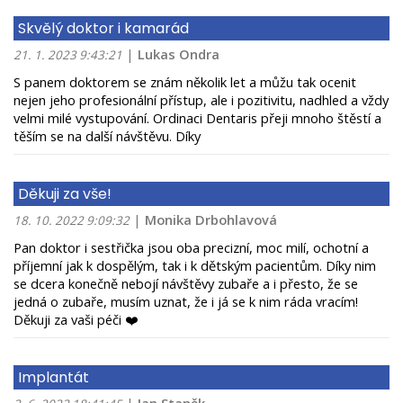
Skvělý doktor i kamarád
|
Lukas Ondra
21. 1. 2023 9:43:21
S panem doktorem se znám několik let a můžu tak ocenit
nejen jeho profesionální přístup, ale i pozitivitu, nadhled a vždy
velmi milé vystupování. Ordinaci Dentaris přeji mnoho štěstí a
těším se na další návštěvu. Díky
Děkuji za vše!
|
Monika Drbohlavová
18. 10. 2022 9:09:32
Pan doktor i sestřička jsou oba precizní, moc milí, ochotní a
příjemní jak k dospělým, tak i k dětským pacientům. Díky nim
se dcera konečně nebojí návštěvy zubaře a i přesto, že se
jedná o zubaře, musím uznat, že i já se k nim ráda vracím!
Děkuji za vaši péči ❤️
Implantát