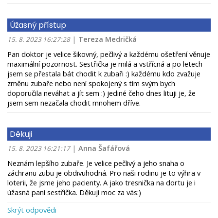
Úžasný přístup
|
Tereza Medričká
15. 8. 2023 16:27:28
Pan doktor je velice šikovný, pečlivý a každému ošetření věnuje
maximální pozornost. Sestřička je milá a vstřícná a po letech
jsem se přestala bát chodit k zubaři :) každému kdo zvažuje
změnu zubaře nebo není spokojený s tím svým bych
doporučila neváhat a jít sem :) jediné čeho dnes lituji je, že
jsem sem nezačala chodit mnohem dříve.
Děkuji
|
Anna Šafářová
15. 8. 2023 16:21:17
Neznám lepšího zubaře. Je velice pečlivý a jeho snaha o
záchranu zubu je obdivuhodná. Pro naši rodinu je to výhra v
loterii, že jsme jeho pacienty. A jako tresnička na dortu je i
úžasná paní sestřička. Děkuji moc za vás:)
Skrýt odpovědi