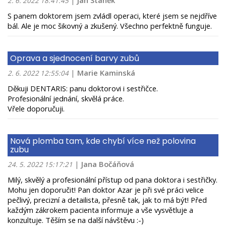
|
Jan Staněk
2. 6. 2022 18:41:45
S panem doktorem jsem zvládl operaci, které jsem se nejdříve
bál. Ale je moc šikovný a zkušený. Všechno perfektně funguje.
Oprava a sjednocení barvy zubů
|
Marie Kaminská
2. 6. 2022 12:55:04
Děkuji DENTARIS: panu doktorovi i sestřičce.
Profesionální jednání, skvělá práce.
Vřele doporučuji.
Nová plomba tam, kde chybí více než polovina
zubu
|
Jana Bočáňová
24. 5. 2022 15:17:21
Milý, skvělý a profesionální přístup od pana doktora i sestřičky.
Mohu jen doporučit! Pan doktor Azar je při své práci velice
pečlivý, precizní a detailista, přesně tak, jak to má být! Před
každým zákrokem pacienta informuje a vše vysvětluje a
konzultuje. Těším se na další návštěvu :-)