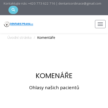
Kontaktujte nás: +420 773 622 716 | dentarisordinace@gmail.com
Men
Úvodní stránka
Komentáře
KOMENÁŘE
Ohlasy našich pacientů