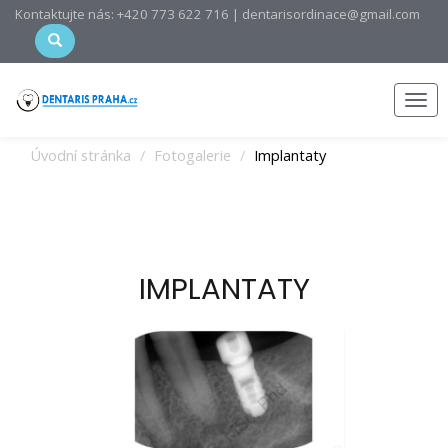
Kontaktujte nás: +420 773 622 716 | dentarisordinace@gmail.com
Men
Úvodní stránka
Fotogalerie
Implantaty
IMPLANTATY