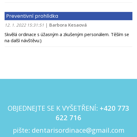
Preventivní prohlídka
|
Barbora Kesaová
12. 1. 2022 15:31:51
Skvělá ordinace s úžasným a zkušeným personálem. Těším se
na další návštěvu:)
OBJEDNEJTE SE K VYŠETŘENÍ:
+420
773
622 716
pište:
dentarisordinace@gmail.com