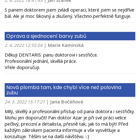
|
Jan Staněk
2. 6. 2022 18:41:45
S panem doktorem jsem zvládl operaci, které jsem se nejdříve
bál. Ale je moc šikovný a zkušený. Všechno perfektně funguje.
Oprava a sjednocení barvy zubů
|
Marie Kaminská
2. 6. 2022 12:55:04
Děkuji DENTARIS: panu doktorovi i sestřičce.
Profesionální jednání, skvělá práce.
Vřele doporučuji.
Nová plomba tam, kde chybí více než polovina
zubu
|
Jana Bočáňová
24. 5. 2022 15:17:21
Milý, skvělý a profesionální přístup od pana doktora i sestřičky.
Mohu jen doporučit! Pan doktor Azar je při své práci velice
pečlivý, precizní a detailista, přesně tak, jak to má být! Před
každým zákrokem pacienta informuje a vše vysvětluje a
konzultuje. Těším se na další návštěvu :-)