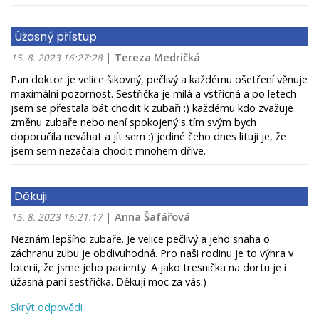
Úžasný přístup
|
Tereza Medričká
15. 8. 2023 16:27:28
Pan doktor je velice šikovný, pečlivý a každému ošetření věnuje
maximální pozornost. Sestřička je milá a vstřícná a po letech
jsem se přestala bát chodit k zubaři :) každému kdo zvažuje
změnu zubaře nebo není spokojený s tím svým bych
doporučila neváhat a jít sem :) jediné čeho dnes lituji je, že
jsem sem nezačala chodit mnohem dříve.
Děkuji
|
Anna Šafářová
15. 8. 2023 16:21:17
Neznám lepšího zubaře. Je velice pečlivý a jeho snaha o
záchranu zubu je obdivuhodná. Pro naši rodinu je to výhra v
loterii, že jsme jeho pacienty. A jako tresnička na dortu je i
úžasná paní sestřička. Děkuji moc za vás:)
Skrýt odpovědi