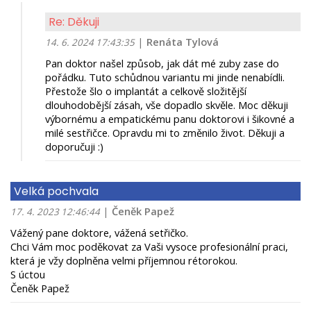
Re: Děkuji
|
Renáta Tylová
14. 6. 2024 17:43:35
Pan doktor našel způsob, jak dát mé zuby zase do
pořádku. Tuto schůdnou variantu mi jinde nenabídli.
Přestože šlo o implantát a celkově složitější
dlouhodobější zásah, vše dopadlo skvěle. Moc děkuji
výbornému a empatickému panu doktorovi i šikovné a
milé sestřičce. Opravdu mi to změnilo život. Děkuji a
doporučuji :)
Velká pochvala
|
Čeněk Papež
17. 4. 2023 12:46:44
Vážený pane doktore, vážená setřičko.
Chci Vám moc poděkovat za Vaši vysoce profesionální praci,
která je vžy doplněna velmi příjemnou rétorokou.
S úctou
Čeněk Papež