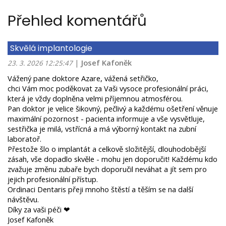
Přehled komentářů
Skvělá implantologie
|
Josef Kafoněk
23. 3. 2026 12:25:47
Vážený pane doktore Azare, vážená setřičko,
chci Vám moc poděkovat za Vaši vysoce profesionální práci,
která je vždy doplněna velmi příjemnou atmosférou.
Pan doktor je velice šikovný, pečlivý a každému ošetření věnuje
maximální pozornost - pacienta informuje a vše vysvětluje,
sestřička je milá, vstřícná a má výborný kontakt na zubní
laboratoř.
Přestože šlo o implantát a celkově složitější, dlouhodobější
zásah, vše dopadlo skvěle - mohu jen doporučit! Každému kdo
zvažuje změnu zubaře bych doporučil neváhat a jít sem pro
jejich profesionální přístup.
Ordinaci Dentaris přeji mnoho štěstí a těším se na další
návštěvu.
Díky za vaši péči ❤
Josef Kafoněk