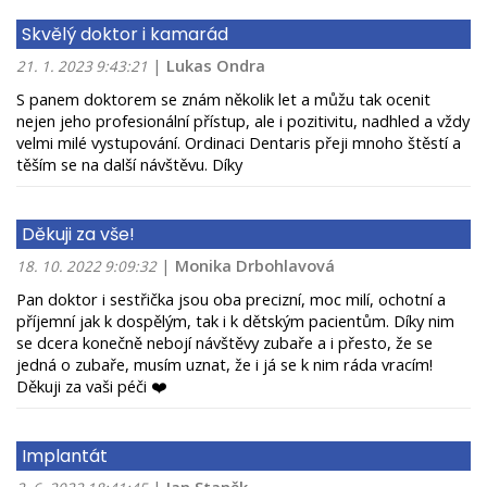
Skvělý doktor i kamarád
|
Lukas Ondra
21. 1. 2023 9:43:21
S panem doktorem se znám několik let a můžu tak ocenit
nejen jeho profesionální přístup, ale i pozitivitu, nadhled a vždy
velmi milé vystupování. Ordinaci Dentaris přeji mnoho štěstí a
těším se na další návštěvu. Díky
Děkuji za vše!
|
Monika Drbohlavová
18. 10. 2022 9:09:32
Pan doktor i sestřička jsou oba precizní, moc milí, ochotní a
příjemní jak k dospělým, tak i k dětským pacientům. Díky nim
se dcera konečně nebojí návštěvy zubaře a i přesto, že se
jedná o zubaře, musím uznat, že i já se k nim ráda vracím!
Děkuji za vaši péči ❤️
Implantát