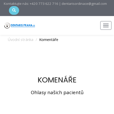
Kontaktujte nás: +420 773 622 716 | dentarisordinace@gmail.com
Men
Úvodní stránka
Komentáře
KOMENÁŘE
Ohlasy našich pacientů