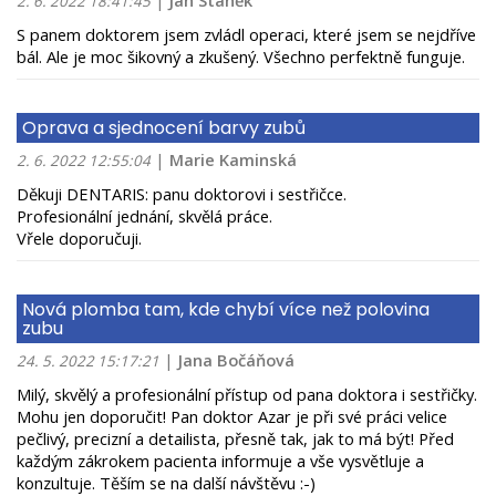
|
Jan Staněk
2. 6. 2022 18:41:45
S panem doktorem jsem zvládl operaci, které jsem se nejdříve
bál. Ale je moc šikovný a zkušený. Všechno perfektně funguje.
Oprava a sjednocení barvy zubů
|
Marie Kaminská
2. 6. 2022 12:55:04
Děkuji DENTARIS: panu doktorovi i sestřičce.
Profesionální jednání, skvělá práce.
Vřele doporučuji.
Nová plomba tam, kde chybí více než polovina
zubu
|
Jana Bočáňová
24. 5. 2022 15:17:21
Milý, skvělý a profesionální přístup od pana doktora i sestřičky.
Mohu jen doporučit! Pan doktor Azar je při své práci velice
pečlivý, precizní a detailista, přesně tak, jak to má být! Před
každým zákrokem pacienta informuje a vše vysvětluje a
konzultuje. Těším se na další návštěvu :-)