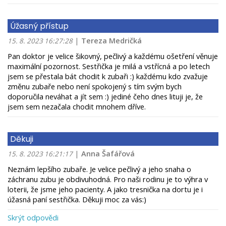
Úžasný přístup
|
Tereza Medričká
15. 8. 2023 16:27:28
Pan doktor je velice šikovný, pečlivý a každému ošetření věnuje
maximální pozornost. Sestřička je milá a vstřícná a po letech
jsem se přestala bát chodit k zubaři :) každému kdo zvažuje
změnu zubaře nebo není spokojený s tím svým bych
doporučila neváhat a jít sem :) jediné čeho dnes lituji je, že
jsem sem nezačala chodit mnohem dříve.
Děkuji
|
Anna Šafářová
15. 8. 2023 16:21:17
Neznám lepšího zubaře. Je velice pečlivý a jeho snaha o
záchranu zubu je obdivuhodná. Pro naši rodinu je to výhra v
loterii, že jsme jeho pacienty. A jako tresnička na dortu je i
úžasná paní sestřička. Děkuji moc za vás:)
Skrýt odpovědi