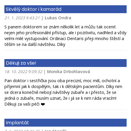
Skvělý doktor i kamarád
|
Lukas Ondra
21. 1. 2023 9:43:21
S panem doktorem se znám několik let a můžu tak ocenit
nejen jeho profesionální přístup, ale i pozitivitu, nadhled a vždy
velmi milé vystupování. Ordinaci Dentaris přeji mnoho štěstí a
těším se na další návštěvu. Díky
Děkuji za vše!
|
Monika Drbohlavová
18. 10. 2022 9:09:32
Pan doktor i sestřička jsou oba precizní, moc milí, ochotní a
příjemní jak k dospělým, tak i k dětským pacientům. Díky nim
se dcera konečně nebojí návštěvy zubaře a i přesto, že se
jedná o zubaře, musím uznat, že i já se k nim ráda vracím!
Děkuji za vaši péči ❤️
Implantát