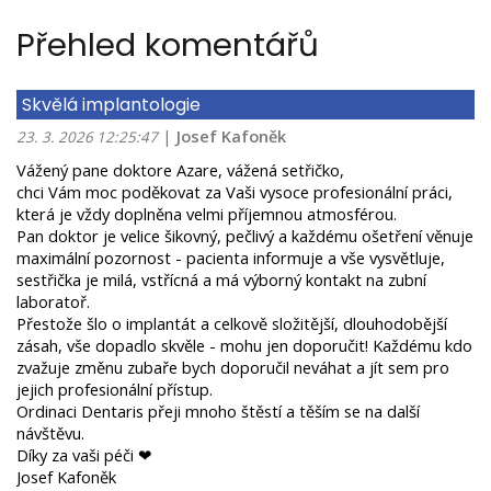
Přehled komentářů
Skvělá implantologie
|
Josef Kafoněk
23. 3. 2026 12:25:47
Vážený pane doktore Azare, vážená setřičko,
chci Vám moc poděkovat za Vaši vysoce profesionální práci,
která je vždy doplněna velmi příjemnou atmosférou.
Pan doktor je velice šikovný, pečlivý a každému ošetření věnuje
maximální pozornost - pacienta informuje a vše vysvětluje,
sestřička je milá, vstřícná a má výborný kontakt na zubní
laboratoř.
Přestože šlo o implantát a celkově složitější, dlouhodobější
zásah, vše dopadlo skvěle - mohu jen doporučit! Každému kdo
zvažuje změnu zubaře bych doporučil neváhat a jít sem pro
jejich profesionální přístup.
Ordinaci Dentaris přeji mnoho štěstí a těším se na další
návštěvu.
Díky za vaši péči ❤
Josef Kafoněk