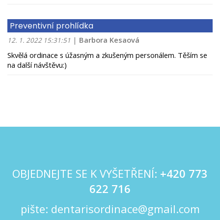
Preventivní prohlídka
|
Barbora Kesaová
12. 1. 2022 15:31:51
Skvělá ordinace s úžasným a zkušeným personálem. Těším se
na další návštěvu:)
OBJEDNEJTE SE K VYŠETŘENÍ:
+420
773
622 716
pište:
dentarisordinace@gmail.com