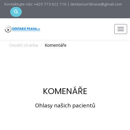
Kontaktujte nás: +420 773 622 716 | dentarisordinace@gmail.com
Men
Úvodní stránka
Komentáře
KOMENÁŘE
Ohlasy našich pacientů