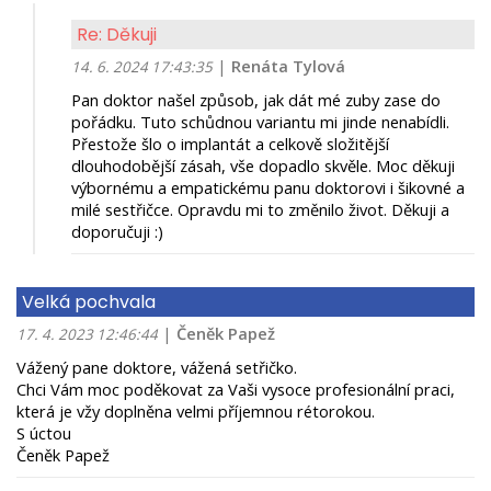
Re: Děkuji
|
Renáta Tylová
14. 6. 2024 17:43:35
Pan doktor našel způsob, jak dát mé zuby zase do
pořádku. Tuto schůdnou variantu mi jinde nenabídli.
Přestože šlo o implantát a celkově složitější
dlouhodobější zásah, vše dopadlo skvěle. Moc děkuji
výbornému a empatickému panu doktorovi i šikovné a
milé sestřičce. Opravdu mi to změnilo život. Děkuji a
doporučuji :)
Velká pochvala
|
Čeněk Papež
17. 4. 2023 12:46:44
Vážený pane doktore, vážená setřičko.
Chci Vám moc poděkovat za Vaši vysoce profesionální praci,
která je vžy doplněna velmi příjemnou rétorokou.
S úctou
Čeněk Papež